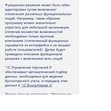
Функционал решения может быть гибко
адаптирован путем включения/
отключения различных функциональных
опций. Например, таким образом
программу можно значительно
упростить для небольшой организации,
отключив множество возможностей
необходимых только крупным
компаниям (отключенный функционал
скрывается из интерфейса и не мешает
работе пользователей). Далее будет
приведено описание функционала
решения с включением всех опций.
"1С:Управление торговлей 8"
обеспечивает автоматический подбор
данных, необходимых для ведения
бухгалтерского учета, и передачу этих
данных в
"1С:Бухгалтерию 8"
.
Использование программы "Управление
торговлей" совместно с другими
программами позволяет комплексно
автоматизировать оптово-розничные